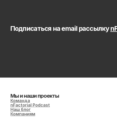
Подписаться на email рассылку 
nF
Мы и наши проекты
Команда
nFactorial Podcast
Наш блог
Компаниям