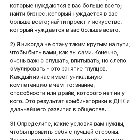
Blog
которые нуждаются в вас больше всего; 
найти бизнес, который нуждается в вас 
Careers
больше всего; найти проект и искусство, 
который нуждается в вас больше всего. 
Docs
2) Я никогда не стану таким крутым на пути, 
чтобы быть вами, как вы сами. Конечно, 
About
очень важно слушать, впитывать, но слепо 
эмулировать - это занятие глупцов. 
COMMUNITY
Каждый из нас имеет уникальную 
компетенцию в чем-то: знание, 
Join
способности или драйв, которого нет ни у 
кого. Это результат комбинаторики в ДНК и 
Events
дальнейшего развития в обществе. 
Experts
3) Определите, какие условия вам нужны, 
чтобы проявить себя с лучшей стороны. 
📞 Спросить менеджера
Затем постройте систему, чтобы создать 