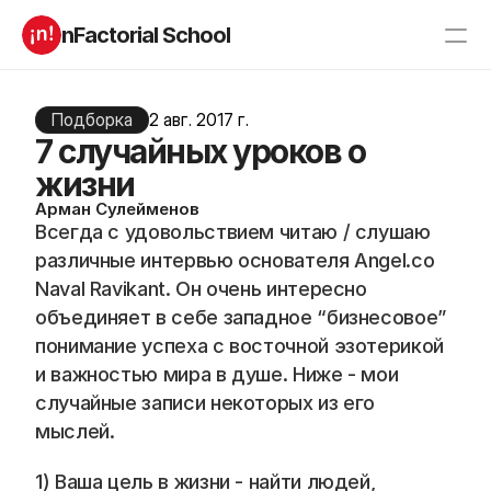
nFactorial School
Буткампы
Марафоны
Отзывы
Подборка
2 авг. 2017 г.
Блог
7 случайных уроков о
Компаниям
Incubator 2026
жизни
О нас
Арман Сулейменов
Всегда с удовольствием читаю / слушаю 
различные интервью основателя Angel.co 
Старт в ИТ
Product manager
Naval Ravikant. Он очень интересно 
Андроид разработчик
Генеративный ИИ
Алгоритмы
Data Science c 0
объединяет в себе западное “бизнесовое” 
iOS с 0 
Аналитик данных
понимание успеха с восточной эзотерикой 
Python-разработчик
QA инженер
и важностью мира в душе. Ниже - мои 
Frontend на React
случайные записи некоторых из его 
мыслей.  
RESOURCES
1) Ваша цель в жизни - найти людей, 