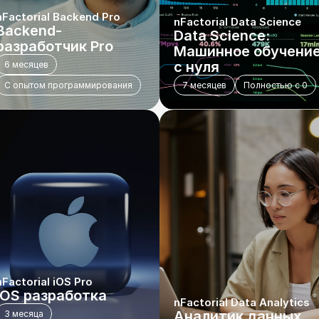
nFactorial Backend Pro
nFactorial Data Science
Backend-
Data Science: 
разработчик Pro
Машинное обучение
с нуля
6 месяцев
С опытом программирования
7 месяцев
Полностью с 0
nFactorial iOS Pro
iOS разработка
nFactorial Data Analytics
Аналитик данных
3 месяца