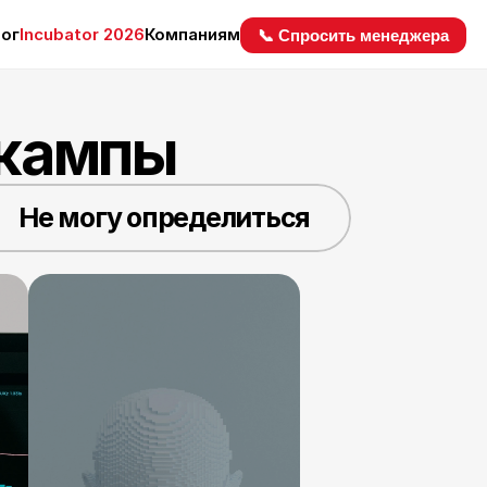
ог
Incubator 2026
Компаниям
📞 Спросить менеджера
ткампы
Не могу определиться