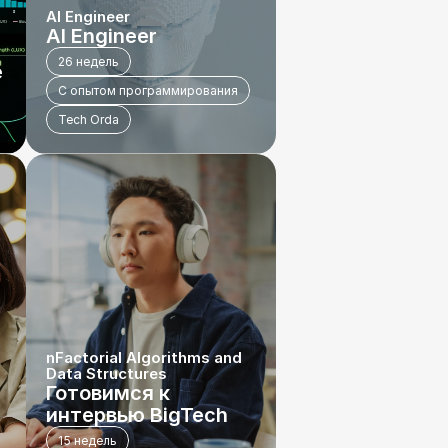
AI Engineer
AI Engineer
26 недель
 
С опытом программирования
Tech Orda
nFactorial Algorithms and 
Data Structures
Готовимся к 
интервью BigTech
15 недель