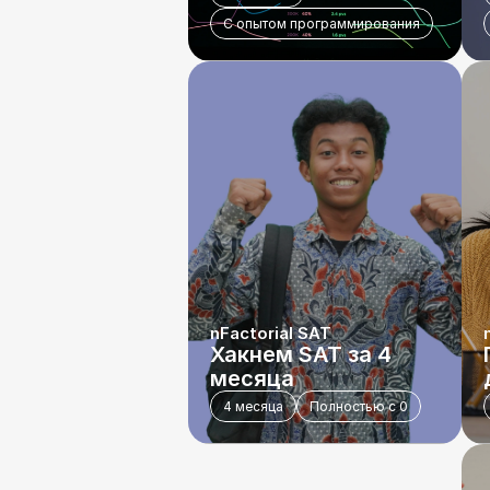
С опытом программирования
nFactorial SAT
Хакнем SAT за 4 
месяца
4 месяца
Полностью с 0