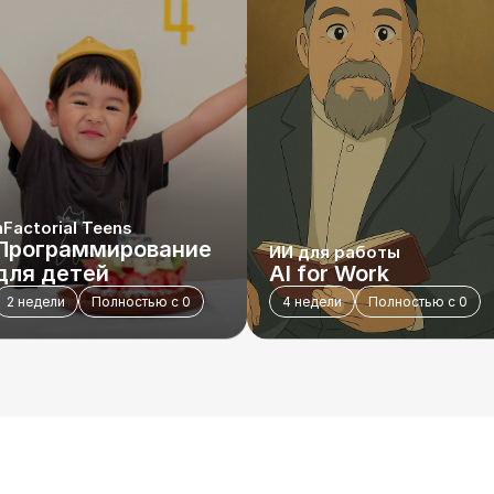
nFactorial Teens
Программирование 
ИИ для работы
для детей
AI for Work 
2 недели
Полностью с 0
4 недели
Полностью с 0