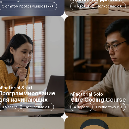
С опытом программирования
4 месяца
Полностью с 0
nFactorial Start
Программирование 
nFactorial Solo
для начинающих
Vibe Coding Course
3 месяца
Полностью с 0
4 недели
Полностью с 0