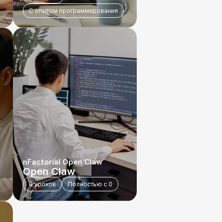
С опытом программирования
nFactorial Open Claw
Open Claw
8 уроков
Полностью с 0