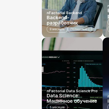
nFactorial Backend
Backend-
разработчик
9 месяцев
Полностью с 0
nFactorial Data Science Pro
Data Science: 
Машинное обучение
5 месяцев