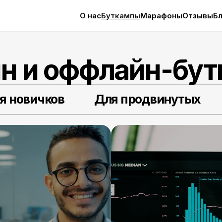
О нас
Буткампы
Марафоны
Отзывы
Бл
н и оффлайн-бу
я новичков
Для продвинутых