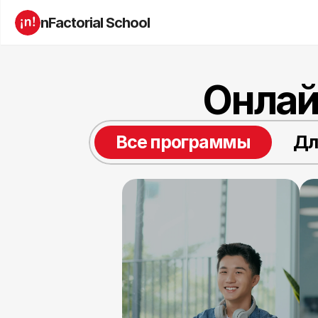
nFactorial School
Онлай
Все программы
Дл