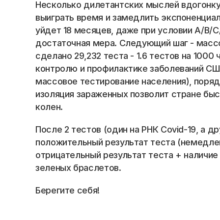
Blog
Несколько дилетантских мыслей вдогонку.
выиграть время и замедлить экспоненциал
Careers
уйдет 18 месяцев, даже при условии A/B/C/
достаточная мера. Следующий шаг - массо
сделано 29,232 теста - 1.6 тестов на 100
Docs
контролю и профилактике заболеваний США
массовое тестирование населения), поря
About
изоляция зараженных позволит стране быст
колен. 
COMMUNITY
После 2 тестов (один на РНК Covid-19, а д
Join
положительный результат теста (немедленн
отрицательный результат теста + наличие 
Events
зеленых браслетов.  
Берегите себя!
Experts