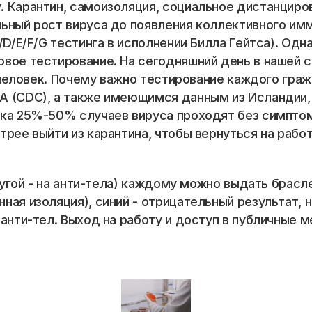
 Карантин, самоизоляция, социальное дистанцирова
ьный рост вируса до появления коллективного имм
D/E/F/G тестинга в исполнении Билла Гейтса). Одна
вое тестирование. На сегодняшний день в нашей с
0 человек. Почему важно тестирование каждого гра
 (CDC), а также имеющимся данным из Исландии, 
дка 25%-50% случаев вируса проходят без симптом
рее выйти из карантина, чтобы вернуться на работ
ругой - на анти-тела) каждому можно выдать браслет
ая изоляция), синий - отрицательный результат, но
анти-тел. Выход на работу и доступ в публичные м
📞 Спросить менеджера