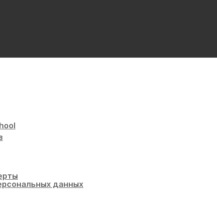
hool
в
ерты
ерсональных данных