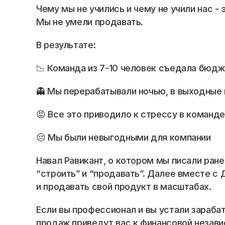
Blog
Чему мы не учились и чему не учили нас -
Мы не умели продавать. 
Careers
В результате:
Docs
📉 Команда из 7-10 человек съедала бюд
About
👻 Мы перерабатывали ночью, в выходные 
😡 Все это приводило к стрессу в команд
COMMUNITY
😔 Мы были невыгодными для компании 
Join
Навал Равикант, о котором мы писали ране
Events
“строить” и “продавать”. Далее вместе с
и продавать свой продукт в масштабах.
Experts
Если вы профессионал и вы устали зарабаты
продаж приведут вас к финансовой незави