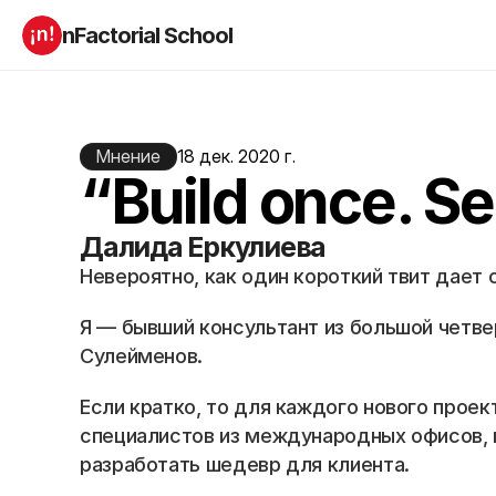
nFactorial School
Буткампы
Марафоны
Отзывы
Блог
Компаниям
Мнение
18 дек. 2020 г.
Incubator 2026
“Build once. Se
О нас
Далида Еркулиева
Старт в ИТ
Product manager
Невероятно, как один короткий твит дает
Андроид разработчик
Генеративный ИИ
Алгоритмы
Data Science c 0
Я — бывший консультант из большой четвер
iOS с 0 
Аналитик данных
Сулейменов.
Python-разработчик
QA инженер
Frontend на React
Если кратко, то для каждого нового проект
специалистов из международных офисов, к
разработать шедевр для клиента. 
RESOURCES