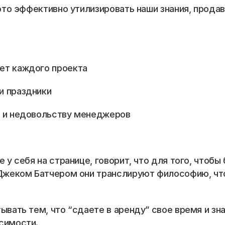
 это эффективно утилизировать наши знания, продав
жет каждого проекта
и праздники 
е и недовольству менеджеров
е у себя на странице, говорит, что для того, чтоб
 Джеком Батчером они транслируют философию, что 
вать тем, что “сдаете в аренду” свое время и знан
📞 Спросить менеджера
симости. 