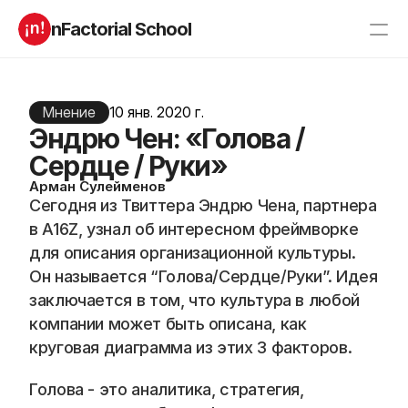
nFactorial School
Буткампы
Марафоны
Отзывы
Блог
Мнение
10 янв. 2020 г.
Компаниям
Эндрю Чен: «Голова /
Incubator 2026
Сердце / Руки»
О нас
Арман Сулейменов
Сегодня из Твиттера Эндрю Чена, партнера 
Старт в ИТ
Product manager
в A16Z, узнал об интересном фреймворке 
Андроид разработчик
Генеративный ИИ
для описания организационной культуры. 
Алгоритмы
Data Science c 0
Он называется “Голова/Сердце/Руки”. Идея 
iOS с 0 
Аналитик данных
заключается в том, что культура в любой 
Python-разработчик
QA инженер
Frontend на React
компании может быть описана, как 
круговая диаграмма из этих 3 факторов. 
RESOURCES
Голова - это аналитика, стратегия, 