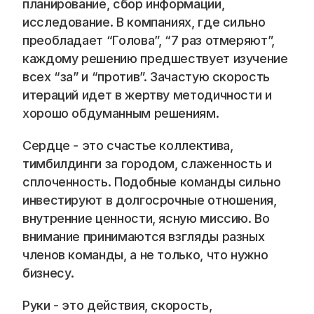
Blog
планирование, сбор информации, 
исследование. В компаниях, где сильно 
преобладает “Голова”, “7 раз отмеряют”, 
Careers
каждому решению предшествует изучение 
всех “за” и “против”. Зачастую скорость 
Docs
итераций идет в жертву методичности и 
хорошо обдуманным решениям. 
About
Сердце - это счастье коллектива, 
тимбилдинги за городом, слаженность и 
COMMUNITY
сплоченность. Подобные команды сильно 
Join
инвестируют в долгосрочные отношения, 
внутренние ценности, ясную миссию. Во 
Events
внимание принимаются взгляды разных 
членов команды, а не только, что нужно 
Experts
бизнесу. 
📞 Спросить менеджера
Руки - это действия, скорость, 