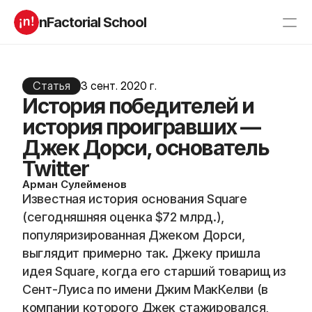
nFactorial School
Буткампы
Марафоны
Отзывы
Блог
Статья
3 сент. 2020 г.
Компаниям
История победителей и
Incubator 2026
история проигравших —
О нас
Джек Дорси, основатель
Twitter
Старт в ИТ
Product manager
Андроид разработчик
Генеративный ИИ
Арман Сулейменов
Известная история основания Square 
Алгоритмы
Data Science c 0
iOS с 0 
Аналитик данных
(сегодняшняя оценка $72 млрд.), 
Python-разработчик
QA инженер
популяризированная Джеком Дорси, 
Frontend на React
выглядит примерно так. Джеку пришла 
идея Square, когда его старший товарищ из 
Сент-Луиса по имени Джим МакКелви (в 
RESOURCES
компании которого Джек стажировался, 