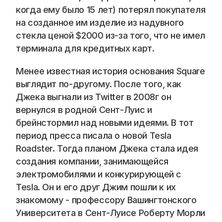
Blog
когда ему было 15 лет) потерял покупателя 
на созданное им изделие из надувного 
Careers
стекла ценой $2000 из-за того, что не имел 
терминала для кредитных карт.
Docs
Менее известная история основания Square 
выглядит по-другому. После того, как 
About
Джека выгнали из Twitter в 2008г он 
вернулся в родной Сент-Луис и 
COMMUNITY
брейнстормил над новыми идеями. В тот 
период пресса писала о новой Tesla 
Join
Roadster. Тогда планом Джека стала идея 
создания компании, занимающейся 
Events
электромобилями и конкурирующей с 
Tesla. Он и его друг Джим пошли к их 
Experts
знакомому - профессору Вашингтонского 
Университета в Сент-Луисе Роберту Морли 
📞 Спросить менеджера