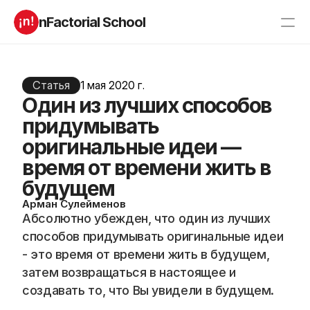
nFactorial School
Буткампы
Марафоны
Отзывы
Блог
Статья
1 мая 2020 г.
Компаниям
Один из лучших способов
Incubator 2026
придумывать
О нас
оригинальные идеи —
время от времени жить в
Старт в ИТ
Product manager
будущем
Андроид разработчик
Генеративный ИИ
Алгоритмы
Data Science c 0
Арман Сулейменов
iOS с 0 
Аналитик данных
Абсолютно убежден, что один из лучших 
Python-разработчик
QA инженер
способов придумывать оригинальные идеи 
Frontend на React
- это время от времени жить в будущем, 
затем возвращаться в настоящее и 
создавать то, что Вы увидели в будущем.
RESOURCES