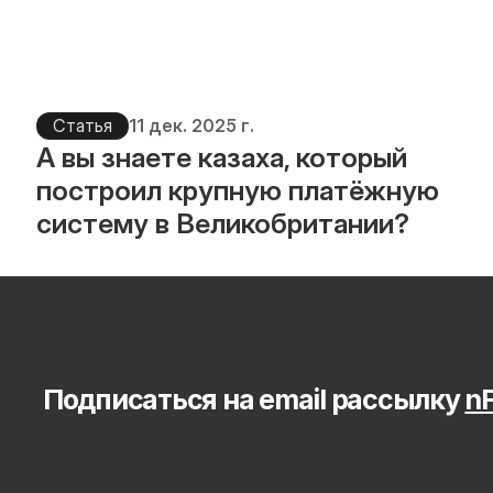
Статья
11 дек. 2025 г.
А вы знаете казаха, который 
построил крупную платёжную 
систему в Великобритании?
Подписаться на email рассылку 
nF