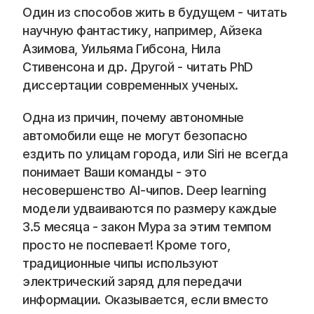
Blog
Один из способов жить в будущем - читать 
научную фантастику, например, Айзека 
Careers
Азимова, Уильяма Гибсона, Нила 
Стивенсона и др. Другой - читать PhD 
Docs
диссертации современных ученых. 
Одна из причин, почему автономные 
About
автомобили еще не могут безопасно 
ездить по улицам города, или Siri не всегда 
COMMUNITY
понимает Ваши команды - это 
несовершенство AI-чипов. Deep learning 
Join
модели удваиваются по размеру каждые 
3.5 месяца - закон Мура за этим темпом 
Events
просто не поспевает! Кроме того, 
традиционные чипы используют 
Experts
электрический заряд для передачи 
информации. Оказывается, если вместо 
📞 Спросить менеджера