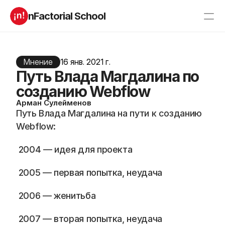
nFactorial School
Буткампы
Марафоны
Отзывы
Блог
Мнение
16 янв. 2021 г.
Компаниям
Путь Влада Магдалина по
Incubator 2026
созданию Webflow
О нас
Арман Сулейменов
Путь Влада Магдалина на пути к созданию 
Старт в ИТ
Product manager
Webflow: 
Андроид разработчик
Генеративный ИИ
Алгоритмы
Data Science c 0
 2004 — идея для проекта  
iOS с 0 
Аналитик данных
Python-разработчик
QA инженер
 2005 — первая попытка, неудача
Frontend на React
 2006 — женитьба
RESOURCES
 2007 — вторая попытка, неудача