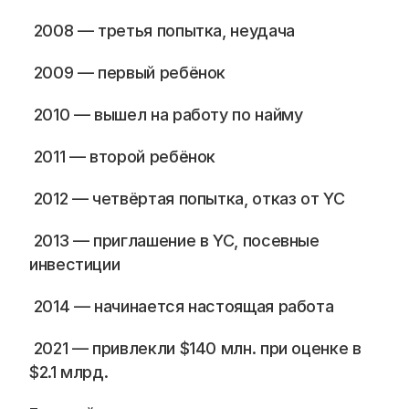
Blog
 2008 — третья попытка, неудача
Careers
 2009 — первый ребёнок 
Docs
 2010 — вышел на работу по найму
 2011 — второй ребёнок
About
 2012 — четвёртая попытка, отказ от YC
COMMUNITY
 2013 — приглашение в YC, посевные 
Join
инвестиции
Events
 2014 — начинается настоящая работа 
 2021 — привлекли $140 млн. при оценке в 
Experts
$2.1 млрд. 
📞 Спросить менеджера