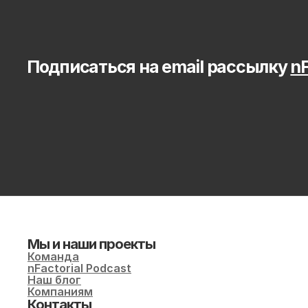
Подписаться на email рассылку 
nF
Мы и наши проекты
Команда
nFactorial Podcast
Наш блог
Компаниям
Контакты