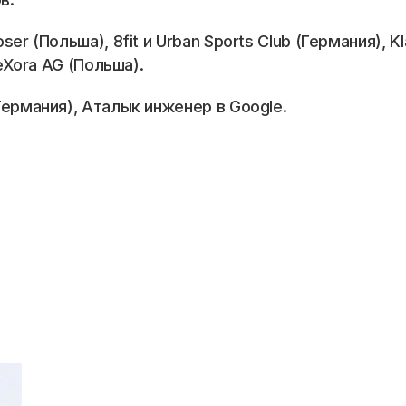
r (Польша), 8fit и Urban Sports Club (Германия), Kl
eXora AG (Польша). 
ермания), Аталык инженер в Google. 
📞 Спросить менеджера