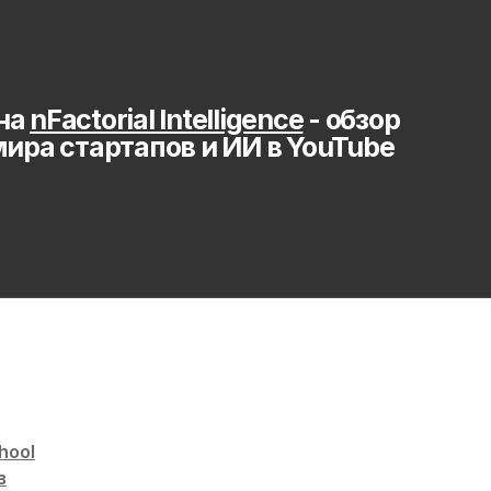
на 
nFactorial Intelligence
 - обзор 
мира стартапов и ИИ в YouTube
hool
в