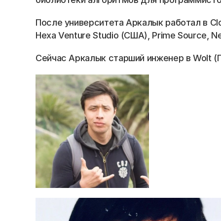
Blog
После университета Аркалык работал в Close
Careers
Hexa Venture Studio (США), Prime Source, N
Docs
Сейчас Аркалык старший инженер в Wolt (Г
About
COMMUNITY
Join
Events
Experts