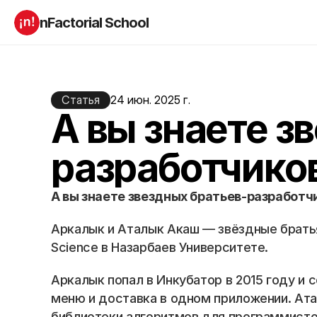
nFactorial School
Буткампы
Марафоны
Отзывы
Блог
Компаниям
Статья
24 июн. 2025 г.
Incubator 2026
А вы знаете з
О нас
разработчиков
Старт в ИТ
Product manager
Андроид разработчик
Генеративный ИИ
А вы знаете звездных братьев-разработчи
Алгоритмы
Data Science c 0
iOS с 0 
Аналитик данных
Аркалык и Аталык Акаш — звёздные братья-
Python-разработчик
QA инженер
Science в Назарбаев Университете.
Frontend на React
Аркалык попал в Инкубатор в 2015 году и 
RESOURCES
меню и доставка в одном приложении. Ата
библиотеки алгоритмов для программисто