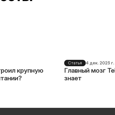
Статья
4 дек. 2025 г.
троил крупную 
Главный мозг Tel
итании?
знает