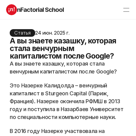
nFactorial School
Буткампы
Марафоны
Отзывы
Статья
24 июн. 2025 г.
Блог
А вы знаете казашку, которая
Компаниям
Incubator 2026
стала венчурным
капиталистом после Google?
О нас
А вы знаете казашку, которая стала 
венчурным капиталистом после Google?
Старт в ИТ
Product manager
Андроид разработчик
Генеративный ИИ
Это Назерке Калидолда – венчурный 
Алгоритмы
Data Science c 0
капиталист в Sturgeon Capital (Париж, 
iOS с 0 
Аналитик данных
Python-разработчик
QA инженер
Франция). Назерке окончила РФМШ в 2013 
Frontend на React
году и поступила в Назарбаев Университет 
по специальности компьютерные науки. 
RESOURCES
В 2016 году Назерке участвовала на 