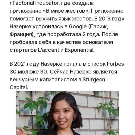
Blog
nFactorial Incubator, где создала 
приложение «В мире жестов». Приложение 
Careers
помогает выучить язык жестов. В 2019 году 
Назерке устроилась в Google (Париж, 
Франция), где проработала 2 года. После 
Docs
пробовала себя в качестве основателя 
стартапов L’accent и Exponential. 
About
В 2021 году Назерке попала в список Forbes 
30 моложе 30. Сейчас Назерке является 
COMMUNITY
венчурным капиталистом в Sturgeon 
Join
Capital. 
Events
Experts
📞 Спросить менеджера