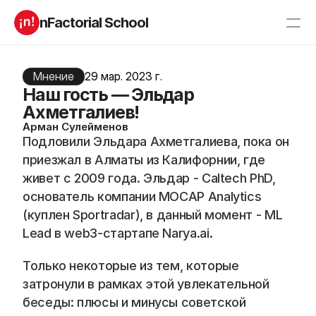
nFactorial School
Буткампы
Марафоны
Отзывы
Мнение
29 мар. 2023 г.
Блог
Наш гость — Эльдар
Компаниям
Incubator 2026
Ахметгалиев!
Арман Сулейменов
О нас
Подловили Эльдара Ахметгалиева, пока он 
приезжал в Алматы из Калифорнии, где 
Старт в ИТ
Product manager
живет с 2009 года. Эльдар - Caltech PhD, 
Андроид разработчик
Генеративный ИИ
основатель компании MOCAP Analytics 
Алгоритмы
Data Science c 0
(куплен Sportradar), в данный момент - ML 
iOS с 0 
Аналитик данных
Lead в web3-стартапе Narya.ai. 
Python-разработчик
QA инженер
Frontend на React
Только некоторые из тем, которые 
затронули в рамках этой увлекательной 
RESOURCES
беседы: плюсы и минусы советской 