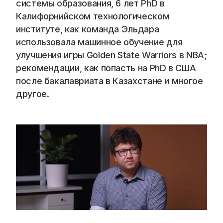
Blog
системы образования, 6 лет PhD в 
Калифорнийском технологическом 
институте, как команда Эльдара 
Careers
использовала машинное обучение для 
улучшения игры Golden State Warriors в NBA; 
Docs
рекомендации, как попасть на PhD в США 
после бакалавриата в Казахстане и многое 
About
другое. 
COMMUNITY
Join
Events
Experts
📞 Спросить менеджера