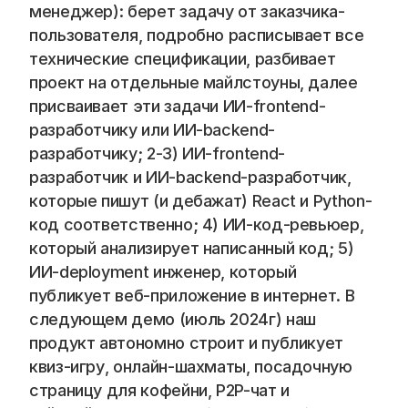
Blog
менеджер): берет задачу от заказчика-
пользователя, подробно расписывает все 
Careers
технические спецификации, разбивает 
проект на отдельные майлстоуны, далее 
присваивает эти задачи ИИ-frontend-
Docs
разработчику или ИИ-backend-
разработчику; 2-3) ИИ-frontend-
About
разработчик и ИИ-backend-разработчик, 
которые пишут (и дебажат) React и Python-
COMMUNITY
код соответственно; 4) ИИ-код-ревьюер, 
который анализирует написанный код; 5) 
Join
ИИ-deployment инженер, который 
публикует веб-приложение в интернет. В 
Events
следующем демо (июль 2024г) наш 
продукт автономно строит и публикует 
Experts
квиз-игру, онлайн-шахматы, посадочную 
страницу для кофейни, P2P-чат и 
📞 Спросить менеджера