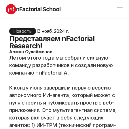
nFactorial School
Буткампы
Марафоны
Отзывы
Новость
13 нояб. 2024 г.
Блог
Представляем nFactorial
Компаниям
Incubator 2026
Research!
Арман Сулейменов
О нас
Летом этого года мы собрали сильную 
команду разработчиков и создали новую 
Старт в ИТ
Product manager
компанию - nFactorial AI. 
Андроид разработчик
Генеративный ИИ
Алгоритмы
Data Science c 0
К концу июля завершили первую версию 
iOS с 0 
Аналитик данных
автономного ИИ-агента, который может с 
Python-разработчик
QA инженер
Frontend на React
нуля строить и публиковать простые веб-
приложения. Это мультиагентная система, 
которая включает в себя следующих 
RESOURCES
агентов: 1) ИИ-TPM (технический програм-