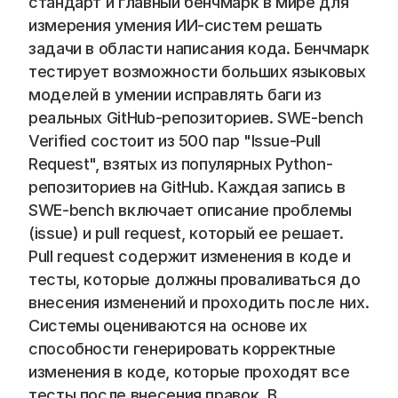
стандарт и главный бенчмарк в мире для 
измерения умения ИИ-систем решать 
задачи в области написания кода. Бенчмарк 
тестирует возможности больших языковых 
моделей в умении исправлять баги из 
реальных GitHub-репозиториев. SWE-bench 
Verified состоит из 500 пар "Issue-Pull 
Request", взятых из популярных Python-
репозиториев на GitHub. Каждая запись в 
SWE-bench включает описание проблемы 
(issue) и pull request, который ее решает. 
Pull request содержит изменения в коде и 
тесты, которые должны проваливаться до 
внесения изменений и проходить после них. 
Системы оцениваются на основе их 
способности генерировать корректные 
изменения в коде, которые проходят все 
тесты после внесения правок. В 