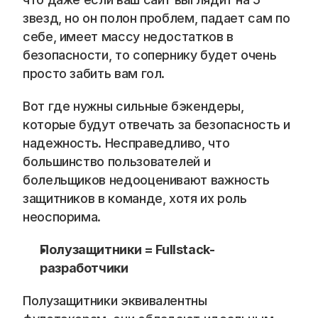
Blog
звезд, но он полон проблем, падает сам по 
себе, имеет массу недостатков в 
Careers
безопасности, то сопернику будет очень 
просто забить вам гол.
Docs
Вот где нужны сильные бэкендеры, 
About
которые будут отвечать за безопасность и 
надежность. Несправедливо, что 
большинство пользователей и 
COMMUNITY
болельщиков недооценивают важность 
Join
защитников в команде, хотя их роль 
неоспорима.
Events
Полузащитники = Fullstack-
разработчики
Experts
Полузащитники эквивалентны 
📞 Спросить менеджера