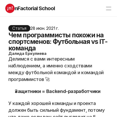
nFactorial School
Буткампы
Марафоны
Отзывы
Статья
28 июн. 2021 г.
Блог
Чем программисты похожи на
Компаниям
Incubator 2026
спортсменов: Футбольная vs IT-
команда
О нас
Далида Еркулиева
Делимся с вами интересным 
Старт в ИТ
Product manager
наблюдением, а именно сходствами 
Андроид разработчик
Генеративный ИИ
между футбольной командой и командой 
Алгоритмы
Data Science c 0
программистов 🚀
iOS с 0 
Аналитик данных
Python-разработчик
QA инженер
Защитники = Backend-разработчики
Frontend на React
У каждой хорошей команды и проекта 
RESOURCES
должен быть сильный фундамент, потому 
что даже если ваш сайт выглядит на 5 