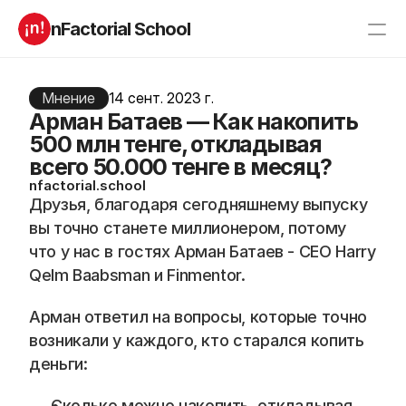
nFactorial School
Буткампы
Марафоны
Отзывы
Мнение
14 сент. 2023 г.
Блог
Арман Батаев — Как накопить
Компаниям
Incubator 2026
500 млн тенге, откладывая
всего 50.000 тенге в месяц?
О нас
nfactorial.school
Друзья, благодаря сегодняшнему выпуску 
Старт в ИТ
Product manager
вы точно станете миллионером, потому 
Андроид разработчик
Генеративный ИИ
что у нас в гостях Арман Батаев - CEO Harry 
Алгоритмы
Data Science c 0
Qelm Baabsman и Finmentor.
iOS с 0 
Аналитик данных
Python-разработчик
QA инженер
Арман ответил на вопросы, которые точно 
Frontend на React
возникали у каждого, кто старался копить 
деньги:
RESOURCES
Сколько можно накопить, откладывая 