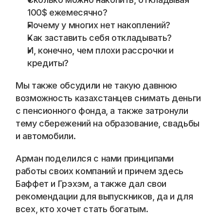
Blog
100$ ежемесячно?
Почему у многих нет накоплений?
Careers
Как заставить себя откладывать?
И, конечно, чем плохи рассрочки и 
Docs
кредиты?
About
Мы также обсудили не такую давнюю 
возможность казахстанцев снимать деньги 
с пенсионного фонда, а также затронули 
COMMUNITY
тему сбережений на образование, свадьбы 
Join
и автомобили.
Арман поделился с нами принципами 
Events
работы своих компаний и причем здесь 
Баффет и Грэхэм, а также дал свои 
Experts
рекомендации для выпускников, да и для 
всех, кто хочет стать богатым.
📞 Спросить менеджера