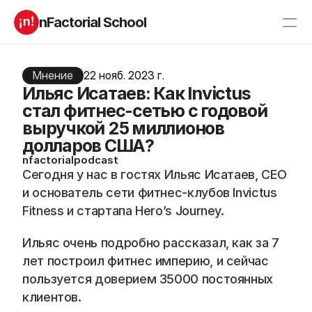
nFactorial School
Буткампы
Марафоны
Отзывы
Мнение
22 нояб. 2023 г.
Блог
Ильяс Исатаев: Как Invictus
Компаниям
Incubator 2026
стал фитнес-сетью с годовой
выручкой 25 миллионов
О нас
долларов США?
nfactorialpodcast
Старт в ИТ
Product manager
Сегодня у нас в гостях Ильяс Исатаев, СЕО 
Андроид разработчик
Генеративный ИИ
и основатель сети фитнес-клубов Invictus 
Алгоритмы
Data Science c 0
Fitness и стартапа Hero’s Journey. 
iOS с 0 
Аналитик данных
Python-разработчик
QA инженер
Ильяс очень подробно рассказал, как за 7 
Frontend на React
лет построил фитнес империю, и сейчас 
пользуется доверием 35000 постоянных 
RESOURCES
клиентов. 