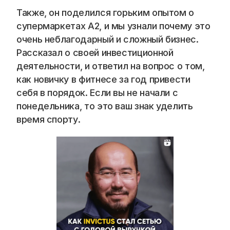
Blog
Также, он поделился горьким опытом о 
супермаркетах А2, и мы узнали почему это 
Careers
очень неблагодарный и сложный бизнес. 
Рассказал о своей инвестиционной 
Docs
деятельности, и ответил на вопрос о том, 
как новичку в фитнесе за год привести 
About
себя в порядок. Если вы не начали с 
понедельника, то это ваш знак уделить 
время спорту.
COMMUNITY
Join
Events
Experts
📞 Спросить менеджера