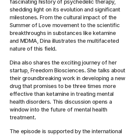
Blog
fascinating history of psychedelic therapy, 
shedding light on its evolution and significant 
milestones. From the cultural impact of the 
Careers
Summer of Love movement to the scientific 
breakthroughs in substances like ketamine 
Docs
and MDMA, Dina illustrates the multifaceted 
nature of this field. 
About
Dina also shares the exciting journey of her 
startup, Freedom Biosciences. She talks about 
COMMUNITY
their groundbreaking work in developing a new 
Join
drug that promises to be three times more 
effective than ketamine in treating mental 
Events
health disorders. This discussion opens a 
window into the future of mental health 
Experts
treatment.
📞 Спросить менеджера
The episode is supported by the international 