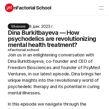
nFactorial School
Буткампы
Марафоны
Отзывы
Мнение
8 дек. 2023 г.
Блог
Dina Burkitbayeva — How
Компаниям
Incubator 2026
psychodelics are revolutionizing
mental health treatment?
О нас
nfactorial.school
Join us in an enlightening conversation with 
Старт в ИТ
Product manager
Dina Burkitbayeva, co-founder and CEO of 
Андроид разработчик
Генеративный ИИ
Freedom Biosciences and founder of PsyMed 
Алгоритмы
Data Science c 0
Ventures, in our latest episode. Dina brings her 
iOS с 0 
Аналитик данных
unique insights into the revolutionary world of 
Python-разработчик
QA инженер
Frontend на React
psychedelic therapy and its potential in curing 
mental illnesses.
RESOURCES
In this episode we navigate through the 