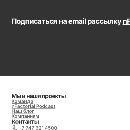
Подписаться на email рассылку 
nF
Мы и наши проекты
Команда
nFactorial Podcast
Наш блог
Компаниям
Контакты
+7 747 621 4500