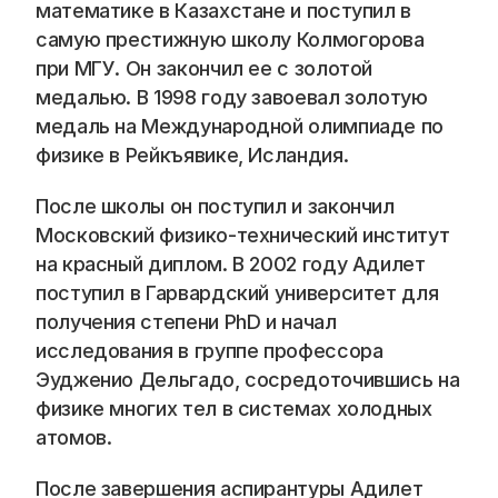
Blog
математике в Казахстане и поступил в 
самую престижную школу Колмогорова 
Careers
при МГУ. Он закончил ее с золотой 
медалью. В 1998 году завоевал золотую 
медаль на Международной олимпиаде по 
Docs
физике в Рейкъявике, Исландия.
About
После школы он поступил и закончил 
Московский физико-технический институт 
на красный диплом. В 2002 году Адилет 
COMMUNITY
поступил в Гарвардский университет для 
Join
получения степени PhD и начал 
исследования в группе профессора 
Events
Эудженио Дельгадо, сосредоточившись на 
физике многих тел в системах холодных 
Experts
атомов.
📞 Спросить менеджера
После завершения аспирантуры Адилет 