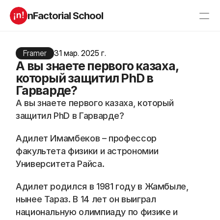
nFactorial School
Буткампы
Марафоны
Отзывы
Framer
31 мар. 2025 г.
Блог
А вы знаете первого казаха,
Компаниям
Incubator 2026
который защитил PhD в
Гарварде?
О нас
А вы знаете первого казаха, который 
защитил PhD в Гарварде?
Старт в ИТ
Product manager
Андроид разработчик
Генеративный ИИ
Адилет Имамбеков – профессор 
Алгоритмы
Data Science c 0
факультета физики и астрономии 
iOS с 0 
Аналитик данных
Python-разработчик
QA инженер
Университета Райса.
Frontend на React
Адилет родился в 1981 году в Жамбыле, 
нынее Тараз. В 14 лет он выиграл 
RESOURCES
национальную олимпиаду по физике и 