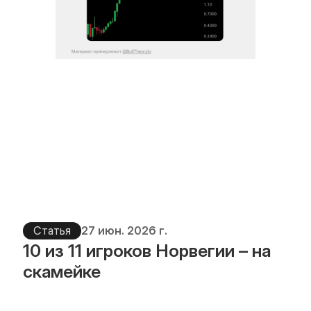
Blog
Careers
Docs
About
COMMUNITY
Join
Events
Статья
27 июн. 2026 г.
10 из 11 игроков Норвегии – на 
скамейке
Experts
📞 Спросить менеджера