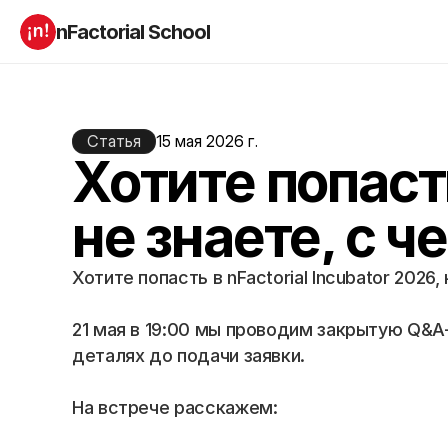
nFactorial School
Буткампы
Марафоны
Отзывы
Блог
Компаниям
Статья
15 мая 2026 г.
Incubator 2026
Хотите попасть
О нас
не знаете, с ч
Старт в ИТ
Product manager
Андроид разработчик
Генеративный ИИ
Хотите попасть в nFactorial Incubator 2026,
Алгоритмы
Data Science c 0
iOS с 0 
Аналитик данных
21 мая в 19:00 мы проводим закрытую Q&A-
Python-разработчик
QA инженер
Frontend на React
деталях до подачи заявки.
На встрече расскажем:
RESOURCES