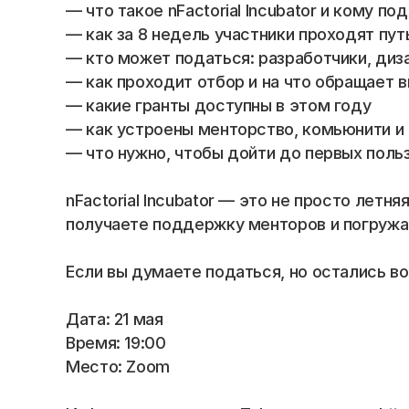
Blog
— что такое nFactorial Incubator и кому п
— как за 8 недель участники проходят пут
Careers
— кто может податься: разработчики, диз
— как проходит отбор и на что обращает 
— какие гранты доступны в этом году
Docs
— как устроены менторство, комьюнити и
— что нужно, чтобы дойти до первых поль
About
nFactorial Incubator — это не просто лет
COMMUNITY
получаете поддержку менторов и погружа
Join
Если вы думаете податься, но остались в
Events
Дата: 21 мая
Время: 19:00
Experts
Место: Zoom