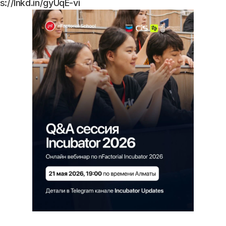
//lnkd.in/gyUqE-vi