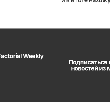
и в итоге нахож
actorial Weekly
Подписаться 
новостей из 