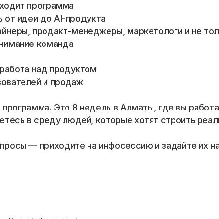
одходит программа
ь от идеи до AI-продукта
айнеры, продакт-менеджеры, маркетологи и не то
внимание команда
 работа над продуктом
зователей и продаж
няя программа. Это 8 недель в Алматы, где вы рабо
етесь в среду людей, которые хотят строить реал
опросы — приходите на инфосессию и задайте их 
📞 Спросить менеджера