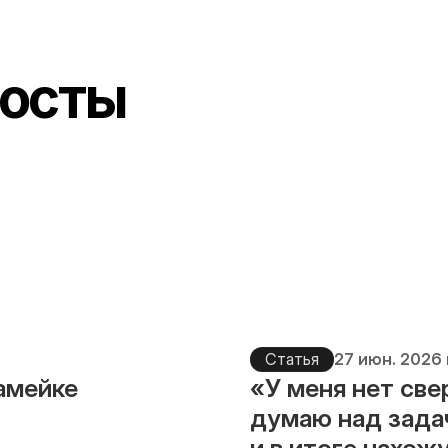
осты
Статья
27 июн. 2026 
камейке
«У меня нет све
думаю над зада