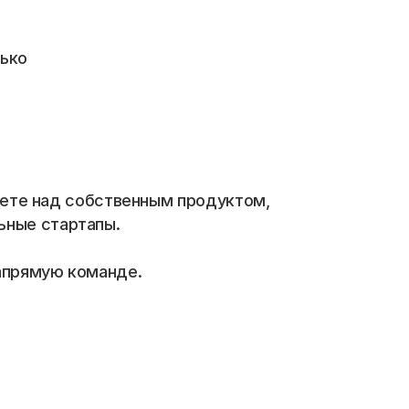
лько
таете над собственным продуктом, 
ьные стартапы.
напрямую команде.