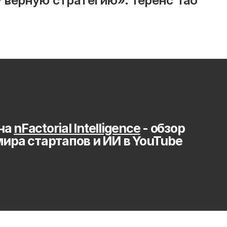
у верную стратегию». Теренс Тао
на 
nFactorial Intelligence
 - обзор 
мира стартапов и ИИ в YouTube