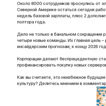
Blog
Около 8000 сотрудников проснулись от эл
Северной Америке остаться сегодня работ
Careers
недель базовой зарплаты, плюс 2 дополни
полтора года.
Docs
Дело не только в банальном сокращении р
четыре новые команды. Их главная цель – 
About
инсайдерским прогнозам, к концу 2026 го
COMMUNITY
Корпорации делают беспрецедентную став
профинансировать покупку новых серверов
Join
Как вы считаете, это неизбежное будущее
Events
культуру? Делитесь мнением в комментар
Experts