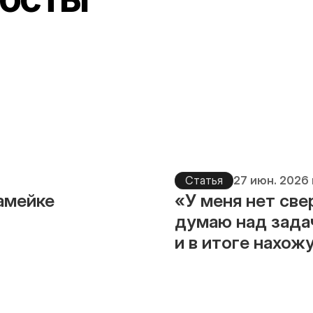
Статья
27 июн. 2026 
камейке
«У меня нет све
думаю над зада
и в итоге нахож