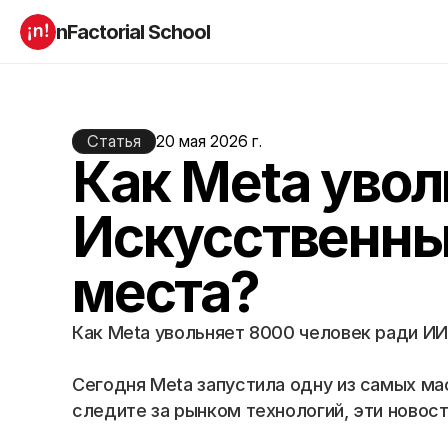
nFactorial School
Буткампы
Марафоны
Отзывы
Блог
Компаниям
Статья
20 мая 2026 г.
Incubator 2026
Как Meta увол
О нас
Искусственны
Старт в ИТ
Product manager
Андроид разработчик
Генеративный ИИ
места?
Алгоритмы
Data Science c 0
iOS с 0 
Аналитик данных
Python-разработчик
QA инженер
Как Meta увольняет 8000 человек ради ИИ
Frontend на React
Сегодня Meta запустила одну из самых мас
следите за рынком технологий, эти новост
RESOURCES