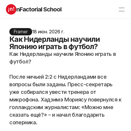
nFactorial School
Буткампы
Марафоны
Отзывы
Framer
18 июн. 2026 г.
Блог
Как Нидерланды научили
Компаниям
Incubator 2026
Японию играть в футбол?
Как Нидерланды научили Японию играть в 
О нас
футбол?
Старт в ИТ
Product manager
После ничьей 2:2 с Нидерландами все 
Андроид разработчик
Генеративный ИИ
Алгоритмы
Data Science c 0
вопросы были заданы. Пресс-секретарь 
iOS с 0 
Аналитик данных
уже собирался увести тренера от 
Python-разработчик
QA инженер
микрофона. Хадзимэ Мориясу повернулся к 
Frontend на React
голландским журналистам: «Можно мне 
сказать ещё?» – и начал благодарить 
соперника.
RESOURCES