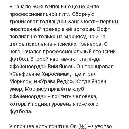
Blog
В начале 90-х в Японии ещё не было 
профессиональной лиги. Сборную 
Careers
тренировал голландец Ханс Оофт – первый 
иностранный тренер в её истории. Оофт 
Docs
повлиял не только на Мориясу, но и на 
целое поколение японских тренеров. С 
About
него начался профессиональный японский 
футбол. Второй наставник – легенда 
«Фейеноорда» Вим Янсен. Он тренировал 
COMMUNITY
«Санфречче Хиросима», где играл 
Join
Мориясу, и «Урава Редс». Когда Янсен 
умер, Мориясу пришёл в клуб 
Events
«Фейеноорда» – почтить человека, 
который поднял уровень японского 
футбола.
Experts
📞 Спросить менеджера
У японцев есть понятие On (恩) – чувство 