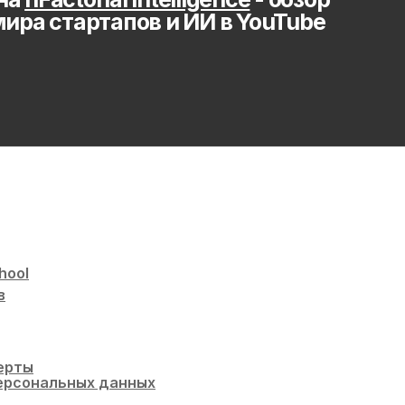
мира стартапов и ИИ в YouTube
hool
в
ерты
ерсональных данных