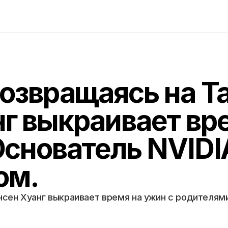
озвращаясь на Т
г выкраивает вре
снователь NVIDIA
ом.
сен Хуанг выкраивает время на ужин с родителями.