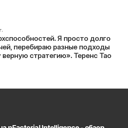
г.
рхспособностей. Я просто долго 
чей, перебираю разные подходы 
у верную стратегию». Теренс Тао
на 
nFactorial Intelligence
 - обзор 