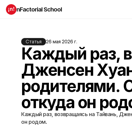
nFactorial School
Буткампы
Марафоны
Отзывы
Блог
Компаниям
Статья
26 мая 2026 г.
Incubator 2026
Каждый раз, в
О нас
Дженсен Хуан
Старт в ИТ
Product manager
Андроид разработчик
Генеративный ИИ
родителями. О
Алгоритмы
Data Science c 0
iOS с 0 
Аналитик данных
откуда он род
Python-разработчик
QA инженер
Frontend на React
Каждый раз, возвращаясь на Тайвань, Джен
он родом.
RESOURCES