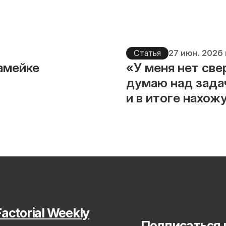
Статья
27 июн. 2026 
камейке
«У меня нет све
думаю над зада
и в итоге нахож
actorial Weekly
Подписаться 