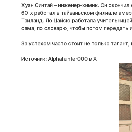
Blog
Хуан Синтай – инженер-химик. Он окончил 
60-х работал в тайваньском филиале амер
Careers
Таиланд. Ло Цайсю работала учительницей.
сама, по словарю, чтобы потом передать 
Docs
За успехом часто стоит не только талант
About
Источник: Alphahunter000 в Х
COMMUNITY
Join
Events
Experts