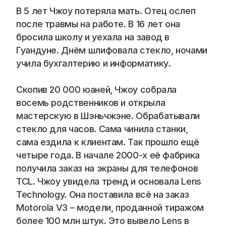
Blog
В 5 лет Чжоу потеряла мать. Отец ослеп 
после травмы на работе. В 16 лет она 
Careers
бросила школу и уехала на завод в 
Гуандуне. Днём шлифовала стекло, ночами 
Docs
учила бухгалтерию и информатику.
About
Скопив 20 000 юаней, Чжоу собрала 
восемь родственников и открыла 
мастерскую в Шэньчжэне. Обрабатывали 
COMMUNITY
стекло для часов. Сама чинила станки, 
Join
сама ездила к клиентам. Так прошло ещё 
четыре года. В начале 2000-х её фабрика 
Events
получила заказ на экраны для телефонов 
TCL. Чжоу увидела тренд и основала Lens 
Technology. Она поставила всё на заказ 
Experts
Motorola V3 – модели, проданной тиражом 
📞 Спросить менеджера
более 100 млн штук. Это вывело Lens в 