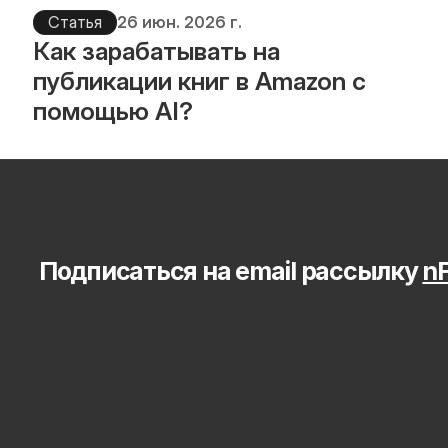
Статья
26 июн. 2026 г.
Как зарабатывать на 
публикации книг в Amazon с 
помощью AI?
Подписаться на email рассылку 
nF