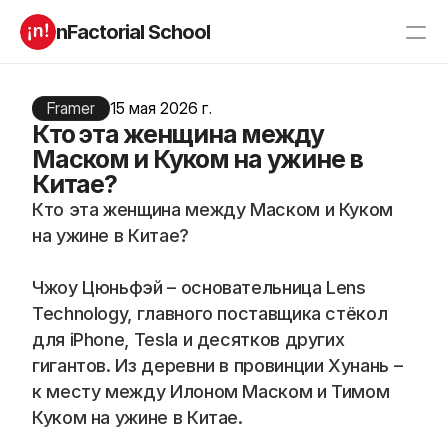
nFactorial School
Буткампы
Марафоны
Отзывы
Framer
15 мая 2026 г.
Блог
Кто эта женщина между
Компаниям
Incubator 2026
Маском и Куком на ужине в
Китае?
О нас
Кто эта женщина между Маском и Куком 
на ужине в Китае?
Старт в ИТ
Product manager
Андроид разработчик
Генеративный ИИ
Алгоритмы
Data Science c 0
Чжоу Цюньфэй – основательница Lens 
iOS с 0 
Аналитик данных
Technology, главного поставщика стёкол 
Python-разработчик
QA инженер
для iPhone, Tesla и десятков других 
Frontend на React
гигантов. Из деревни в провинции Хунань – 
к месту между Илоном Маском и Тимом 
Куком на ужине в Китае.
RESOURCES