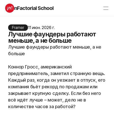
nFactorial School
Буткампы
Марафоны
Отзывы
Framer
11 июн. 2026 г.
Блог
Лучшие фаундеры работают
Компаниям
Incubator 2026
меньше, а не больше
Лучшие фаундеры работают меньше, а не 
О нас
больше
Старт в ИТ
Product manager
Коннор Гросс, американский 
Андроид разработчик
Генеративный ИИ
Алгоритмы
Data Science c 0
предприниматель, заметил странную вещь. 
iOS с 0 
Аналитик данных
Каждый раз, когда он уезжает в отпуск, его 
Python-разработчик
QA инженер
компания бьёт рекорд по продажам или 
Frontend на React
закрывает крупную сделку. Если без него 
всё идёт лучше – может, дело не в 
количестве часов за работой?
RESOURCES