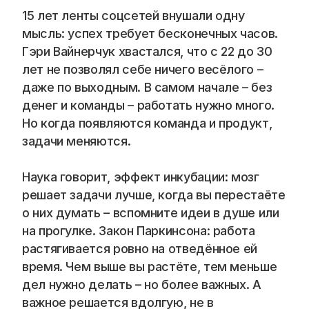
Blog
15 лет ленты соцсетей внушали одну 
мысль: успех требует бесконечных часов. 
Careers
Гэри Вайнерчук хвастался, что с 22 до 30 
лет не позволял себе ничего весёлого – 
Docs
даже по выходным. В самом начале – без 
денег и команды – работать нужно много. 
About
Но когда появляются команда и продукт, 
задачи меняются.
COMMUNITY
Наука говорит, эффект инкубации: мозг 
Join
решает задачи лучше, когда вы перестаёте 
о них думать – вспомните идеи в душе или 
Events
на прогулке. Закон Паркинсона: работа 
растягивается ровно на отведённое ей 
время. Чем выше вы растёте, тем меньше 
Experts
дел нужно делать – но более важных. А 
📞 Спросить менеджера
важное решается вдолгую, не в 