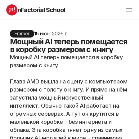
nFactorial School
Буткампы
Марафоны
Отзывы
Framer
15 июн. 2026 г.
Блог
Мощный AI теперь помещается
Компаниям
Incubator 2026
в коробку размером с книгу
Мощный AI теперь помещается в коробку 
О нас
размером с книгу
Старт в ИТ
Product manager
Глава AMD вышла на сцену с компьютером 
Андроид разработчик
Генеративный ИИ
Алгоритмы
Data Science c 0
размером с толстую книгу. И прямо на нём 
iOS с 0 
Аналитик данных
запустила мощный искусственный 
Python-разработчик
QA инженер
интеллект. Обычно такой AI работает на 
Frontend на React
огромных серверах. А тут он крутится в 
маленькой коробке – без интернета и 
облака. Эта коробка тянет одну из самых 
RESOURCES
больших AI-моделей в мире – сравнимую 