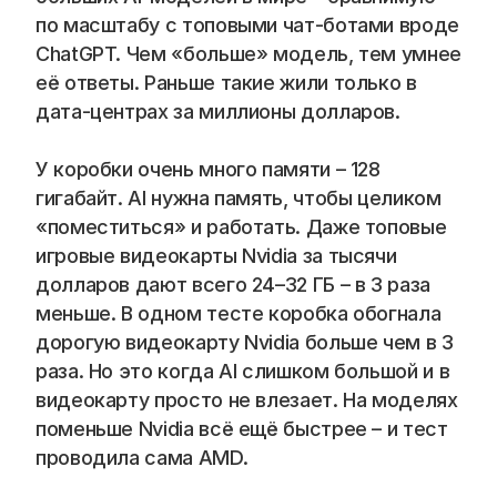
Blog
по масштабу с топовыми чат-ботами вроде 
ChatGPT. Чем «больше» модель, тем умнее 
Careers
её ответы. Раньше такие жили только в 
дата-центрах за миллионы долларов.
Docs
У коробки очень много памяти – 128 
About
гигабайт. AI нужна память, чтобы целиком 
«поместиться» и работать. Даже топовые 
игровые видеокарты Nvidia за тысячи 
COMMUNITY
долларов дают всего 24–32 ГБ – в 3 раза 
Join
меньше. В одном тесте коробка обогнала 
дорогую видеокарту Nvidia больше чем в 3 
Events
раза. Но это когда AI слишком большой и в 
видеокарту просто не влезает. На моделях 
поменьше Nvidia всё ещё быстрее – и тест 
Experts
проводила сама AMD.
📞 Спросить менеджера