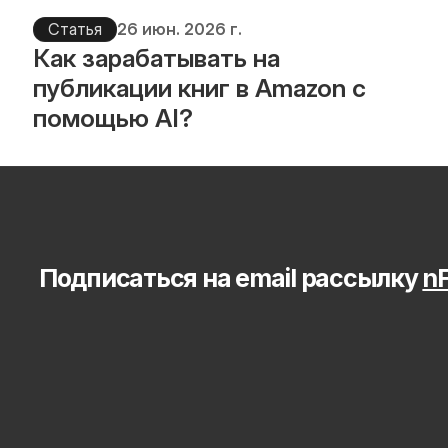
Статья
26 июн. 2026 г.
Как зарабатывать на 
публикации книг в Amazon с 
помощью AI?
Подписаться на email рассылку 
nF