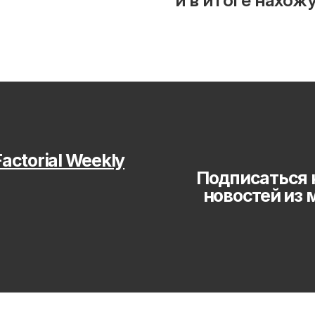
и в итоге нахож
actorial Weekly
Подписаться 
новостей из 