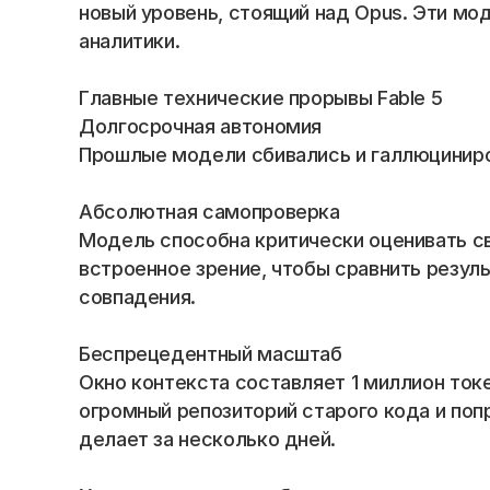
Blog
новый уровень, стоящий над Opus. Эти мод
аналитики.
Careers
Главные технические прорывы Fable 5
Долгосрочная автономия 
Docs
Прошлые модели сбивались и галлюциниров
About
Абсолютная самопроверка
Модель способна критически оценивать сво
COMMUNITY
встроенное зрение, чтобы сравнить резул
совпадения.
Join
Беспрецедентный масштаб
Events
Окно контекста составляет 1 миллион токе
огромный репозиторий старого кода и попр
Experts
делает за несколько дней.