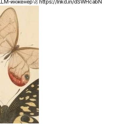
LM-инженер🚀 https://lnkd.in/dSWHcabN