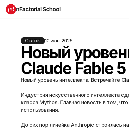
nFactorial School
Буткампы
Марафоны
Отзывы
Блог
Компаниям
Статья
10 июн. 2026 г.
Incubator 2026
Новый уровень
О нас
Claude Fable 5
Старт в ИТ
Product manager
Андроид разработчик
Генеративный ИИ
Новый уровень интеллекта. Встречайте Cla
Алгоритмы
Data Science c 0
iOS с 0 
Аналитик данных
Индустрия искусственного интеллекта сде
Python-разработчик
QA инженер
Frontend на React
класса Mythos. Главная новость в том, чт
использования.
RESOURCES
До сих пор линейка Anthropic строилась на 