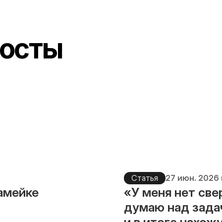
осты
Статья
27 июн. 2026 
камейке
«У меня нет све
думаю над зада