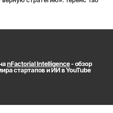
у верную стратегию». Теренс Тао
на 
nFactorial Intelligence
 - обзор 
мира стартапов и ИИ в YouTube