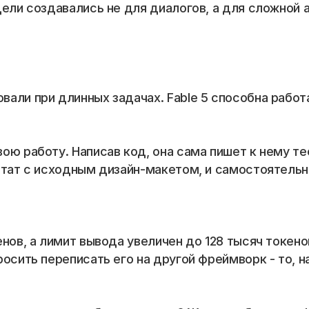
ели создавались не для диалогов, а для сложной а
али при длинных задачах. Fable 5 способна работ
ю работу. Написав код, она сама пишет к нему тес
ьтат с исходным дизайн-макетом, и самостоятельно
нов, а лимит вывода увеличен до 128 тысяч токено
осить переписать его на другой фреймворк - то, на
📞 Спросить менеджера