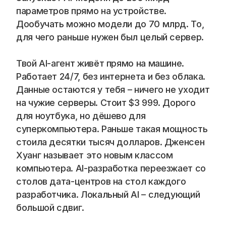
Blog
параметров прямо на устройстве. 
Дообучать можно модели до 70 млрд. То, 
Careers
для чего раньше нужен был целый сервер.
Docs
Твой AI-агент живёт прямо на машине. 
Работает 24/7, без интернета и без облака. 
About
Данные остаются у тебя – ничего не уходит 
на чужие серверы. Стоит $3 999. Дорого 
для ноутбука, но дёшево для 
COMMUNITY
суперкомпьютера. Раньше такая мощность 
Join
стоила десятки тысяч долларов. Дженсен 
Хуанг называет это новым классом 
Events
компьютера. AI-разработка переезжает со 
столов дата-центров на стол каждого 
разработчика. Локальный AI – следующий 
Experts
большой сдвиг.
📞 Спросить менеджера