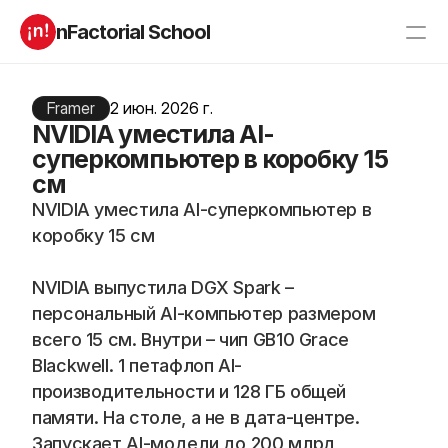
nFactorial School
Буткампы
Марафоны
Отзывы
Framer
2 июн. 2026 г.
Блог
NVIDIA уместила AI-
Компаниям
Incubator 2026
суперкомпьютер в коробку 15
см
О нас
NVIDIA уместила AI-суперкомпьютер в 
коробку 15 см
Старт в ИТ
Product manager
Андроид разработчик
Генеративный ИИ
Алгоритмы
Data Science c 0
NVIDIA выпустила DGX Spark – 
iOS с 0 
Аналитик данных
персональный AI-компьютер размером 
Python-разработчик
QA инженер
всего 15 см. Внутри – чип GB10 Grace 
Frontend на React
Blackwell. 1 петафлоп AI-
производительности и 128 ГБ общей 
памяти. На столе, а не в дата-центре. 
RESOURCES
Запускает AI-модели до 200 млрд 