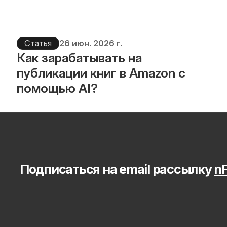
Статья
26 июн. 2026 г.
Как зарабатывать на 
публикации книг в Amazon с 
помощью AI?
Подписаться на email рассылку 
nF