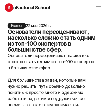
nFactorial School
Буткампы
Марафоны
Отзывы
Framer
22 мая 2026 г.
Блог
Основатели переоценивают,
Компаниям
Incubator 2026
насколько сложно стать одним
из топ-100 экспертов в
О нас
большинстве сфер.
Основатели переоценивают, насколько 
Старт в ИТ
Product manager
сложно стать одним из топ-100 экспертов 
Андроид разработчик
Генеративный ИИ
в большинстве сфер.
Алгоритмы
Data Science c 0
iOS с 0 
Аналитик данных
Python-разработчик
QA инженер
Для большинства задач, которые вам 
Frontend на React
нужно решить, путь обычно довольно 
понятный: просто много и одержимо 
работать над этим и подружиться со 
RESOURCES
всеми, кто тоже этим занимается.