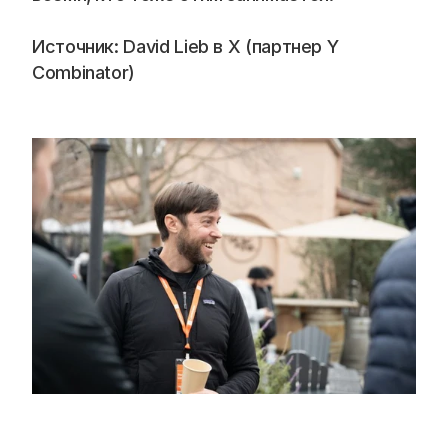
Blog
Источник: David Lieb в Х (партнер Y 
Careers
Combinator)
Docs
About
COMMUNITY
Join
Events
Experts
📞 Спросить менеджера