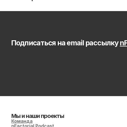
Подписаться на email рассылку 
nF
Мы и наши проекты
Команда
nFactorial Podcast