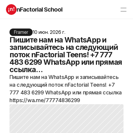
nFactorial School
Буткампы
Марафоны
Отзывы
Framer
10 июн. 2026 г.
Блог
Пишите нам на WhatsApp и
Компаниям
Incubator 2026
записывайтесь на следующий
поток nFactorial Teens! +7 777
О нас
483 6299 WhatsApp или прямая
ссылка…
Старт в ИТ
Product manager
Пишите нам на WhatsApp и записывайтесь 
Андроид разработчик
Генеративный ИИ
на следующий поток nFactorial Teens! +7 
Алгоритмы
Data Science c 0
iOS с 0 
Аналитик данных
777 483 6299 WhatsApp или прямая ссылка 
Python-разработчик
QA инженер
https://wa.me/77774836299
Frontend на React
RESOURCES