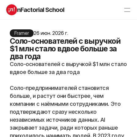
nFactorial School
Буткампы
Марафоны
Отзывы
Framer
26 июн. 2026 г.
Блог
Соло-основателей с выручкой
Компаниям
Incubator 2026
$1 млн стало вдвое больше за
два года
О нас
Соло-основателей с выручкой $1 млн стало 
вдвое больше за два года
Старт в ИТ
Product manager
Андроид разработчик
Генеративный ИИ
Алгоритмы
Data Science c 0
Соло-предпринимателей становится 
iOS с 0 
Аналитик данных
больше, и растут они быстрее, чем 
Python-разработчик
QA инженер
компании с наёмными сотрудниками. Это 
Frontend на React
подтверждают сразу несколько 
независимых источников данных. AI 
закрывает задачи, ради которых раньше 
RESOURCES
приходилось нанимать людей. В 2023 году 