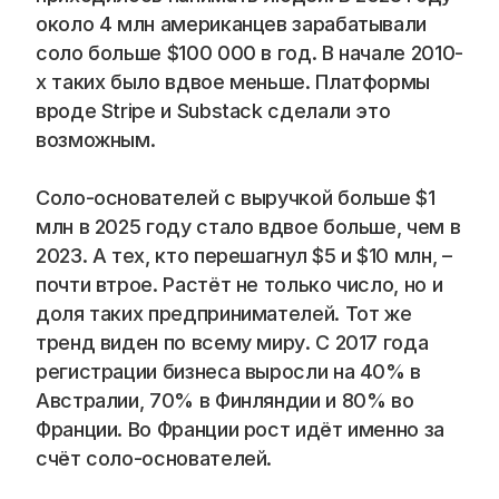
Blog
около 4 млн американцев зарабатывали 
соло больше $100 000 в год. В начале 2010-
Careers
х таких было вдвое меньше. Платформы 
вроде Stripe и Substack сделали это 
Docs
возможным.
About
Соло-основателей с выручкой больше $1 
млн в 2025 году стало вдвое больше, чем в 
2023. А тех, кто перешагнул $5 и $10 млн, – 
COMMUNITY
почти втрое. Растёт не только число, но и 
Join
доля таких предпринимателей. Тот же 
тренд виден по всему миру. С 2017 года 
Events
регистрации бизнеса выросли на 40% в 
Австралии, 70% в Финляндии и 80% во 
Франции. Во Франции рост идёт именно за 
Experts
счёт соло-основателей.
📞 Спросить менеджера