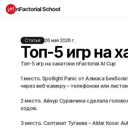
nFactorial School
Буткампы
Марафоны
Отзывы
Блог
Компаниям
Статья
26 мая 2026 г.
Incubator 2026
Топ-5 игр на х
О нас
Топ-5 игр на хакатоне nFactorial AI Cup
Старт в ИТ
Product manager
Андроид разработчик
Генеративный ИИ
1 место. Spotlight Panic от Алмаса Бекбол
Алгоритмы
Data Science c 0
через веб-камеру – телефоном или листом 
iOS с 0 
Аналитик данных
Python-разработчик
QA инженер
Frontend на React
2 место. Айнур Суранчина сделала головол
ходов.
RESOURCES
3 место. Салтанат Тугаева – Aldar Kose: A