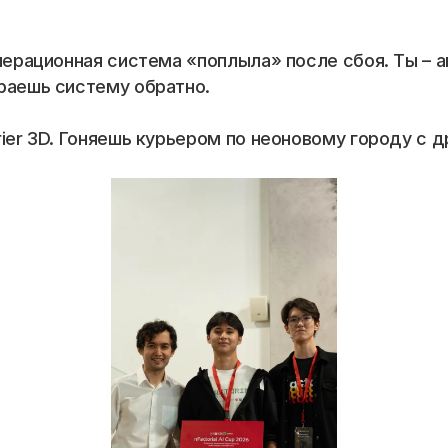
перационная система «поплыла» после сбоя. Ты – аг
раешь систему обратно.
ier 3D. Гоняешь курьером по неоновому городу с др
📞 Спросить менеджера