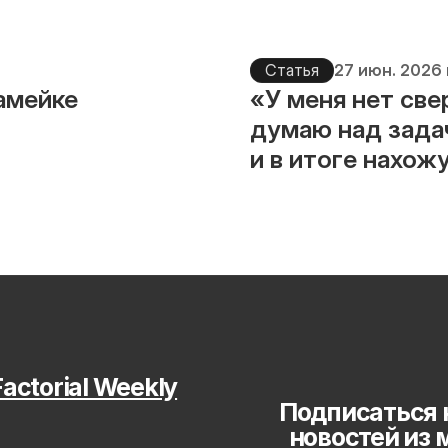
Статья
27 июн. 2026 
камейке
«У меня нет све
думаю над зада
и в итоге нахож
actorial Weekly
Подписаться 
новостей из 