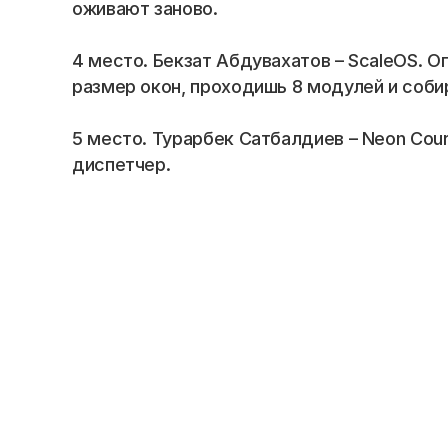
Blog
оживают заново.
4 место. Бекзат Абдувахатов – ScaleOS. О
Careers
размер окон, проходишь 8 модулей и соби
Docs
5 место. Турарбек Сатбалдиев – Neon Cour
диспетчер.
About
COMMUNITY
Join
Events
Experts