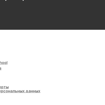
hool
в
ерты
ерсональных данных