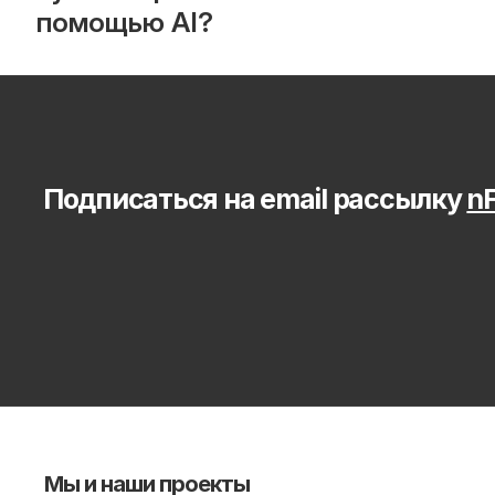
помощью AI?
Подписаться на email рассылку 
nF
Мы и наши проекты