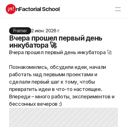
nFactorial School
Буткампы
Марафоны
Отзывы
Framer
2 июн. 2026 г.
Блог
Вчера прошел первый день
Компаниям
Incubator 2026
инкубатора 🚀
Вчера прошел первый день инкубатора 🚀
О нас
Познакомились, обсудили идеи, начали 
Старт в ИТ
Product manager
работать над первыми проектами и 
Андроид разработчик
Генеративный ИИ
Алгоритмы
Data Science c 0
сделали первый шаг к тому, чтобы 
iOS с 0 
Аналитик данных
превратить идеи в что-то настоящее. 
Python-разработчик
QA инженер
Впереди – много работы, экспериментов и 
Frontend на React
бессонных вечеров :)
RESOURCES