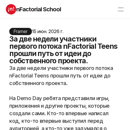
nFactorial School
Буткампы
Марафоны
Отзывы
Framer
15 июн. 2026 г.
Блог
За две недели участники
Компаниям
Incubator 2026
первого потока nFactorial Teens
прошли путь от идеи до
О нас
собственного проекта.
За две недели участники первого потока 
Старт в ИТ
Product manager
nFactorial Teens прошли путь от идеи до 
Андроид разработчик
Генеративный ИИ
собственного проекта.
Алгоритмы
Data Science c 0
iOS с 0 
Аналитик данных
Python-разработчик
QA инженер
На Demo Day ребята представили игры, 
Frontend на React
приложения и другие проекты, которые 
создали сами. Кто-то впервые написал 
код, кто-то впервые выступил перед 
RESOURCES
аудиторией, а кто-то уже задумался о 