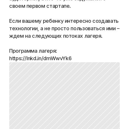
Blog
своем первом стартапе.
Careers
Если вашему ребенку интересно создавать 
технологии, а не просто пользоваться ими – 
Docs
ждем на следующих потоках лагеря.
About
Программа лагеря: 
https://lnkd.in/dmWwvYk6
COMMUNITY
Join
Events
Experts
📞 Спросить менеджера